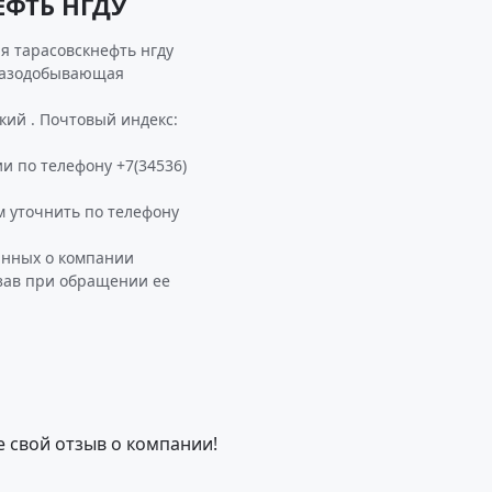
ЕФТЬ НГДУ
я тарасовскнефть нгду
егазодобывающая
кий . Почтовый индекс:
и по телефону +7(34536)
 уточнить по телефону
анных о компании
зав при обращении ее
е свой отзыв о компании!