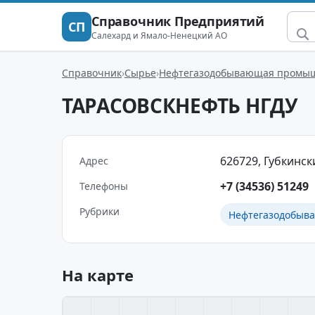
Справочник Предприятий
СП
Салехард и Ямало-Ненецкий АО
Справочник
Сырье
Нефтегазодобывающая промы
ТАРАСОВСКНЕФТЬ НГДУ
626729, Губкинск
Адрес
+7 (34536) 51249
Телефоны
Рубрики
Нефтегазодобыв
На карте