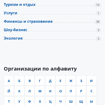
Туризм и отдых
14
Услуги
1
Финансы и страхование
38
Шоу-бизнес
5
Экология
2
Новости и обновления
Организации по алфавиту
А
Б
В
Г
Д
Е
Ж
З
И
Й
К
Л
М
Н
О
П
Р
С
Т
У
Ф
Х
Ц
Ч
Ш
Щ
Ы