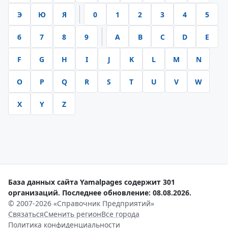
Э
Ю
Я
0
1
2
3
4
5
6
7
8
9
A
B
C
D
E
F
G
H
I
J
K
L
M
N
O
P
Q
R
S
T
U
V
W
X
Y
Z
База данных сайта Yamalpages содержит 301
организаций. Последнее обновление: 08.08.2026.
© 2007-2026 «Справочник Предприятий»
Связаться
Сменить регион
Все города
Политика конфиденциальности