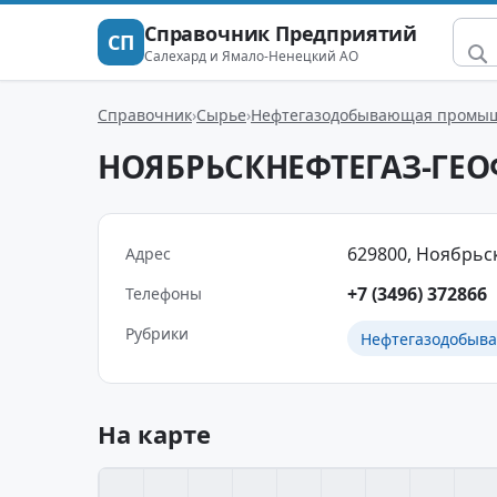
Справочник Предприятий
СП
Салехард и Ямало-Ненецкий АО
Справочник
Сырье
Нефтегазодобывающая промы
НОЯБРЬСКНЕФТЕГАЗ-ГЕ
629800, Ноябрьск
Адрес
+7 (3496) 372866
Телефоны
Рубрики
Нефтегазодобыв
На карте